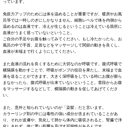
っています。
免疫力アップのためには体を温めることが重要ですが、暖房やお風
呂等では一時しのぎにしかなりません。細胞レベルで体を内側から
温めるのは血液です。冷えが生じるということは冷えている箇所に
血液がうまく巡っていないということ。
ご自分の手足やお腹を触ってみてください。もし冷たかったら、お
風呂の中で手首、足首などをマッサージして関節の動きを良くし、
血液が末端まで行くようにしてください。
また血液の流れを良くするために大切なのが呼吸です。腹式呼吸で
横隔膜を動かすことで、呼吸がポンプの役目を果たし、末端まで血
液を送ることができます。大きく深呼吸をしている時にお腹が膨ら
まなかったら、腹式呼吸が出来ていないということ。普段からお腹
をマッサージするなどして、横隔膜の動きを促してあげてくださ
い。
また、意外と知られていないのが「染髪」だと言います。
カラーリング剤の中には毒性の強い成分が含まれていることがあ
り、それが皮膚や、気化して肺から体内に吸収されると、腎臓で浄
化しきれず、体に悪い影響を及ぼす可能性があるんです。